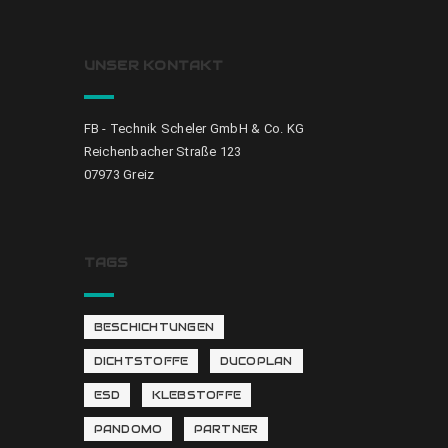
UNSER KONTAKT
FB - Technik Scheler GmbH & Co. KG
Reichenbacher Straße 123
07973 Greiz
TAGS
BESCHICHTUNGEN
DICHTSTOFFE
DUCOPLAN
ESD
KLEBSTOFFE
PANDOMO
PARTNER