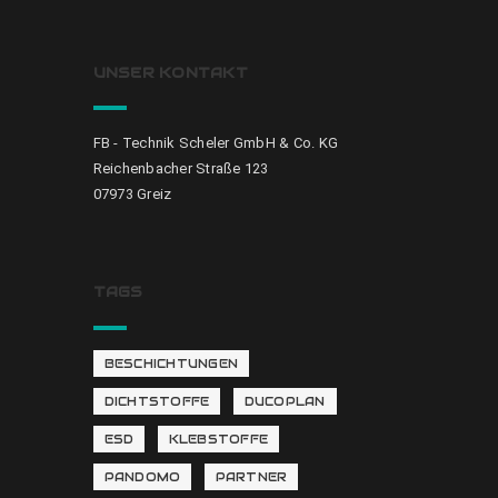
UNSER KONTAKT
FB - Technik Scheler GmbH & Co. KG
Reichenbacher Straße 123
07973 Greiz
TAGS
BESCHICHTUNGEN
DICHTSTOFFE
DUCOPLAN
ESD
KLEBSTOFFE
PANDOMO
PARTNER