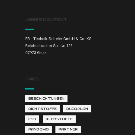
UNSER KONTAKT
FB - Technik Scheler GmbH & Co. KG
Reichenbacher Straße 123
07973 Greiz
TAGS
BESCHICHTUNGEN
DICHTSTOFFE
DUCOPLAN
ESD
KLEBSTOFFE
PANDOMO
PARTNER